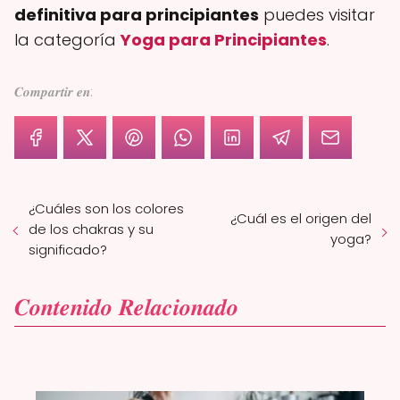
definitiva para principiantes
puedes visitar
la categoría
Yoga para Principiantes
.
𝑪𝒐𝒎𝒑𝒂𝒓𝒕𝒊𝒓 𝒆𝒏:
¿Cuáles son los colores
¿Cuál es el origen del
de los chakras y su
yoga?
significado?
𝑪𝒐𝒏𝒕𝒆𝒏𝒊𝒅𝒐 𝑹𝒆𝒍𝒂𝒄𝒊𝒐𝒏𝒂𝒅𝒐