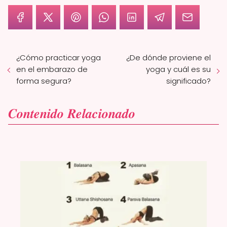
¿Cómo practicar yoga
¿De dónde proviene el
en el embarazo de
yoga y cuál es su
forma segura?
significado?
𝑪𝒐𝒏𝒕𝒆𝒏𝒊𝒅𝒐 𝑹𝒆𝒍𝒂𝒄𝒊𝒐𝒏𝒂𝒅𝒐