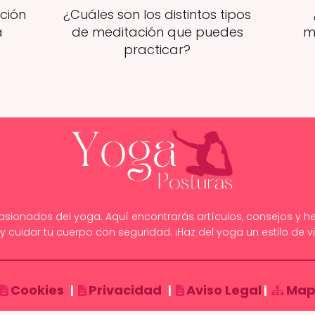
ción
¿Cuáles son los distintos tipos
a
de meditación que puedes
m
practicar?
apasionados del yoga. Aquí encontrarás artículos, consejos y he
 cuidar tu cuerpo con seguridad. ¡Haz del yoga un estilo de vi
Cookies
Privacidad
Aviso Legal
Mapa
|
|
|