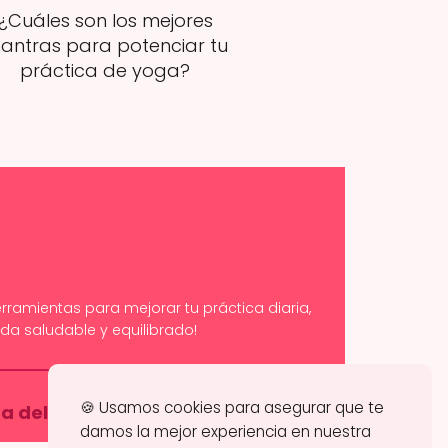
¿Cuáles son los mejores
antras para potenciar tu
práctica de yoga?
rramientas para mejorar tu práctica diaria,
da saludable y equilibrado!
🍪 Usamos cookies para asegurar que te
 del sitio
Contacto
|
damos la mejor experiencia en nuestra