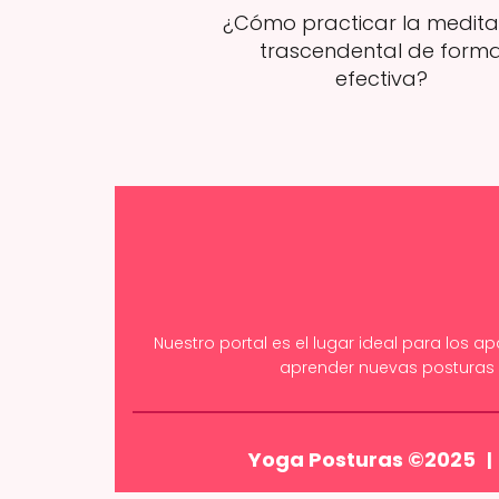
¿Cómo practicar la medita
trascendental de form
efectiva?
Nuestro portal es el lugar ideal para los 
aprender nuevas posturas y
Yoga Posturas ©2025
|