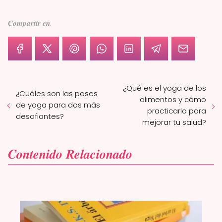
𝑪𝒐𝒎𝒑𝒂𝒓𝒕𝒊𝒓 𝒆𝒏:
¿Qué es el yoga de los
¿Cuáles son las poses
alimentos y cómo
de yoga para dos más
practicarlo para
desafiantes?
mejorar tu salud?
𝑪𝒐𝒏𝒕𝒆𝒏𝒊𝒅𝒐 𝑹𝒆𝒍𝒂𝒄𝒊𝒐𝒏𝒂𝒅𝒐